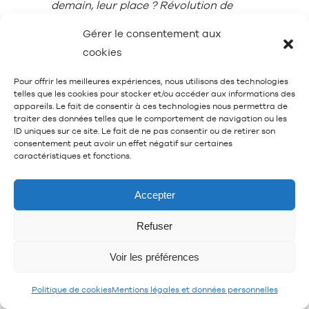
demain, leur place ? Révolution de
l’intelligence artificielle, crise
Gérer le consentement aux
écologique, inégalités croissantes…
cookies
plus que jamais, l’avenir paraît
incertain et nous savons, nous
Pour offrir les meilleures expériences, nous utilisons des technologies
telles que les cookies pour stocker et/ou accéder aux informations des
sentons, que l’école prépare
appareils. Le fait de consentir à ces technologies nous permettra de
traiter des données telles que le comportement de navigation ou les
insuffisamment nos enfants. Il faudrait
ID uniques sur ce site. Le fait de ne pas consentir ou de retirer son
faire plus, mieux. Mais comment ?
consentement peut avoir un effet négatif sur certaines
caractéristiques et fonctions.
C’est là que nous, parents, avons un
rôle à jouer. Il s’agit de développer
Accepter
chez nos enfants les compétences qui
feront la différence : la capacité à
Refuser
douter, mais aussi à prendre des
risques ; à se montrer optimistes,
Voir les préférences
curieux, aptes à embrasser le
Politique de cookies
Mentions légales et données personnelles
changement ; à créer, à penser par