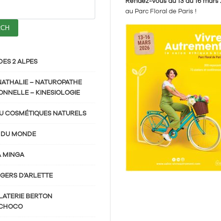
Rendez-vous du 13 au 16 mars
au Parc Floral de Paris !
DES 2 ALPES
NATHALIE – NATUROPATHE
ONNELLE – KINESIOLOGIE
U COSMÉTIQUES NATURELS
 DU MONDE
A MINGA
GERS D’ARLETTE
ATERIE BERTON
CHOCO