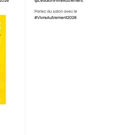
 2026
@LeSalonVivreAutrement
Parlez du salon avec le
#VivreAutrement2026