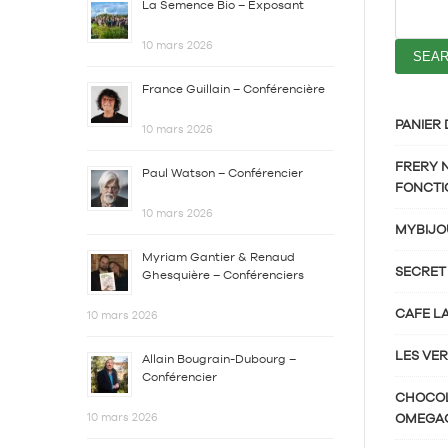
La Semence Bio – Exposant
10 mars 2026
France Guillain – Conférencière
PANIER 
10 mars 2026
FRERY 
Paul Watson – Conférencier
FONCTI
10 mars 2026
MYBIJO
Myriam Gantier & Renaud
SECRET
Ghesquière – Conférenciers
CAFE L
10 mars 2026
LES VER
Allain Bougrain-Dubourg –
Conférencier
CHOCOL
10 mars 2026
OMEGA